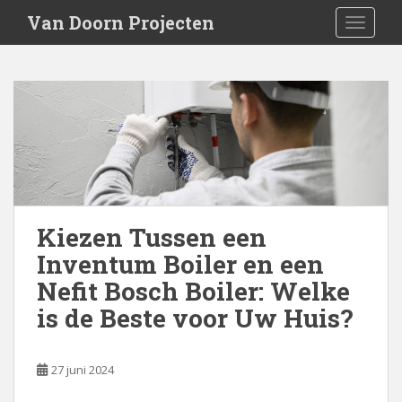
S
Van Doorn Projecten
TOGGLE
k
i
p
Blogs
t
o
m
a
i
n
c
Kiezen Tussen een
o
Inventum Boiler en een
n
t
Nefit Bosch Boiler: Welke
e
is de Beste voor Uw Huis?
n
t
27 juni 2024